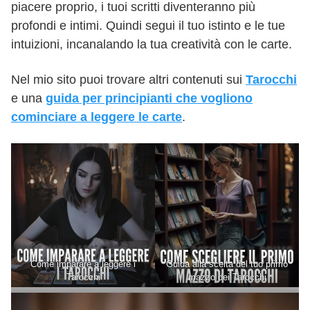
piacere proprio, i tuoi scritti diventeranno più
profondi e intimi. Quindi segui il tuo istinto e le tue
intuizioni, incanalando la tua creatività con le carte.
Nel mio sito puoi trovare altri contenuti sui
Tarocchi
e una
guida per principianti che vogliono
cominciare a leggere le carte
.
Come imparare a leggere i
Guida alla scelta del tuo primo
Tarocchi
mazzo dei Tarocchi