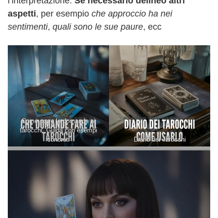
l’interpretazione.
Se necessario delineo altri
aspetti
, per esempio
che approccio ha nei
sentimenti
,
quali sono le sue paure
, ecc
Come porre le domande ai
tarocchi. Guida con esempi
concreti
Diario dei Tarocchi