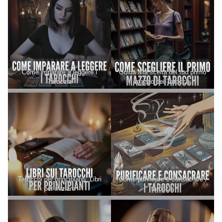
Come imparare a leggere i
Guida alla scelta del tuo primo
Tarocchi
mazzo dei Tarocchi
Tarocchi per principianti. Libri
Come purificare e consacrare i
per iniziare
tarocchi