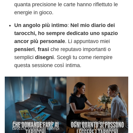
quanta precisione le carte hanno riflettuto le
energie in gioco.
Un angolo più intimo
:
Nel mio diario dei
tarocchi, ho sempre dedicato uno spazio
ancor più personale
. Li appuntavo miei
pensieri
,
frasi
che reputavo importanti o
semplici
disegni
. Scegli tu come riempire
questa sessione così intima.
Come porre le domande ai
Frequenza della lettura dei
tarocchi. Guida con esempi
Tarocchi. Quanto tempo