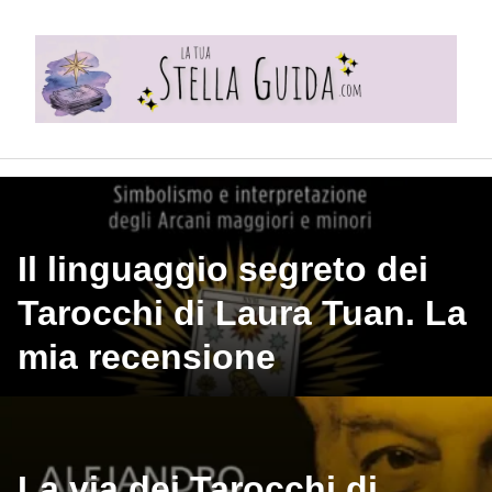
Skip
to
content
Il linguaggio segreto dei
Tarocchi di Laura Tuan. La
mia recensione
La via dei Tarocchi di