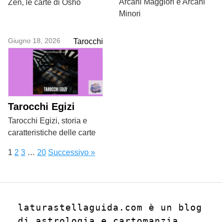
Arcani Maggiori e Arcani
Zen, le carte di Osho
Minori
Giugno 18, 2026
Tarocchi
Tarocchi Egizi
Tarocchi Egizi, storia e
caratteristiche delle carte
1
2
3
…
20
Successivo »
laturastellaguida.com è un blog 
di astrologia e cartomanzia, 