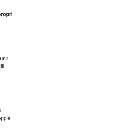
propri
 una
li.
a
oppia