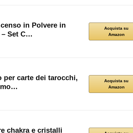
ncenso in Polvere in
Acquista su
 – Set C…
Amazon
per carte dei tarocchi,
Acquista su
o mo…
Amazon
e chakra e cristalli