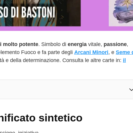
i molto potente
. Simbolo di
energia
vitale,
passione
,
’elemento Fuoco e fa parte degli
Arcani Minori
, e
Seme 
ità e della determinazione. Consulta le altre carte in:
il
ificato sintetico