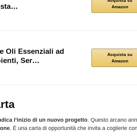
Acquista su
rista…
Amazon
 Oli Essenziali ad
Acquista su
ienti, Ser…
Amazon
arta
dica l’inizio di un nuovo progetto
. Questo arcano an
ione
. È una carta di opportunità che invita a coglierle co