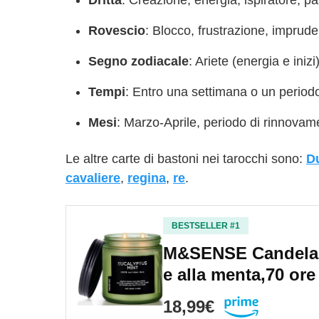
Dritta
: Creazione, energia, ispiratore, pa
Rovescio
: Blocco, frustrazione, imprude
Segno zodiacale
: Ariete (energia e inizi)
Tempi
: Entro una settimana o un period
Mesi
: Marzo-Aprile, periodo di rinnovam
Le altre carte di bastoni nei tarocchi sono:
D
cavaliere
,
regina
,
re
.
BESTSELLER #1
M&SENSE Candela p
e alla menta,70 or
18,99€