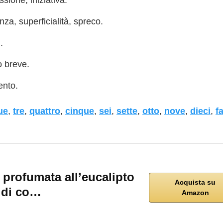
ssione, iniziativa.
nza, superficialità, spreco.
.
o breve.
ento.
ue
,
tre
,
quattro
,
cinque
,
sei
,
sette
,
otto
,
nove
,
dieci
,
f
rofumata all’eucalipto
Acquista su
e di co…
Amazon