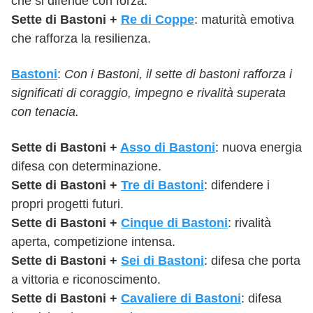
che si difende con forza.
Sette
di
Bastoni
+
Re di Coppe
: maturità emotiva
che rafforza la resilienza.
Bastoni
:
Con i Bastoni, il
sette
di bastoni rafforza i
significati di coraggio, impegno e rivalità superata
con tenacia.
Sette
di
Bastoni
+
Asso di Bastoni
: nuova energia
difesa con determinazione.
Sette
di
Bastoni
+
Tre di Bastoni
: difendere i
propri progetti futuri.
Sette
di
Bastoni
+
Cinque di Bastoni
: rivalità
aperta, competizione intensa.
Sette
di
Bastoni
+
Sei di Bastoni
: difesa che porta
a vittoria e riconoscimento.
Sette
di
Bastoni
+
Cavaliere di Bastoni
: difesa