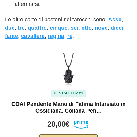
affermarsi.
Le altre carte di bastoni nei tarocchi sono:
Asso
,
due
,
tre
,
quattro
,
cinque
,
sei
,
otto
,
nove
,
dieci
,
fante
,
cavaliere
,
regina
,
re
.
BESTSELLER #1
COAI Pendente Mano di Fatima Intarsiato in
Ossidiana, Collana Pen…
28,00€