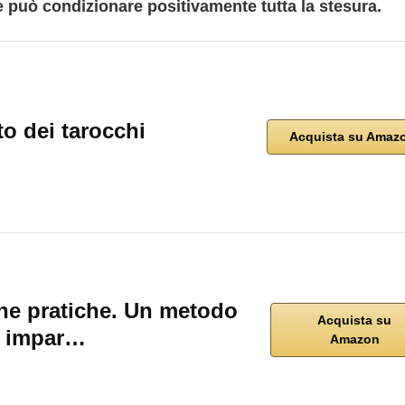
e può condizionare positivamente tutta la stesura.
to dei tarocchi
Acquista su Amaz
ne pratiche. Un metodo
Acquista su
r impar…
Amazon