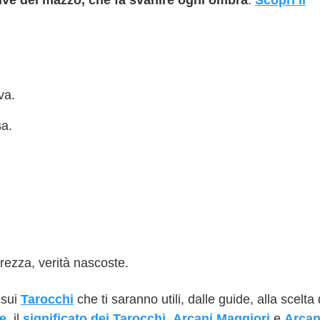
itive del mazzo, che fa svanire ogni ombra
.
Scopri il
va.
sa.
à.
rezza, verità nascoste.
 sui
Tarocchi
che ti saranno utili, dalle guide, alla scelta 
te
, il
significato dei Tarocchi
,
Arcani Maggiori
e
Arcan