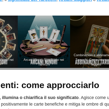
Combinazioni e abbiname
ficato nei
Arcani Minori: Significato nei
Tarocchi: Come interpret
Tarocchi
leggerli
menti: come approcciarlo
 illumina o chiarifica il suo significato
. Agisce come u
 positivamente le carte benefiche e mitiga le ombre di qu