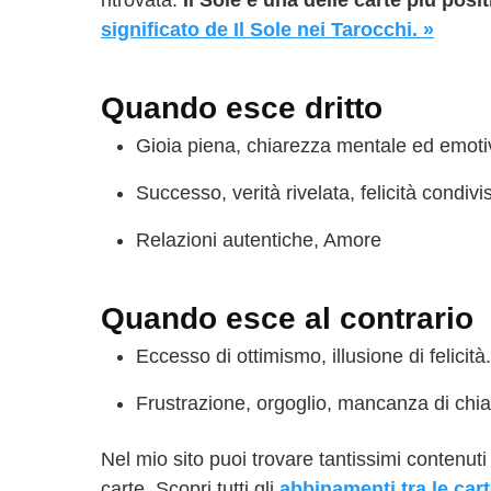
ritrovata.
Il Sole è una delle carte più pos
significato de Il Sole nei Tarocchi. »
Quando esce dritto
Gioia piena, chiarezza mentale ed emoti
Successo, verità rivelata, felicità condivi
Relazioni autentiche, Amore
Quando esce al contrario
Eccesso di ottimismo, illusione di felicit
Frustrazione, orgoglio, mancanza di chia
Nel mio sito puoi trovare tantissimi contenuti
carte. Scopri tutti gli
abbinamenti tra le car