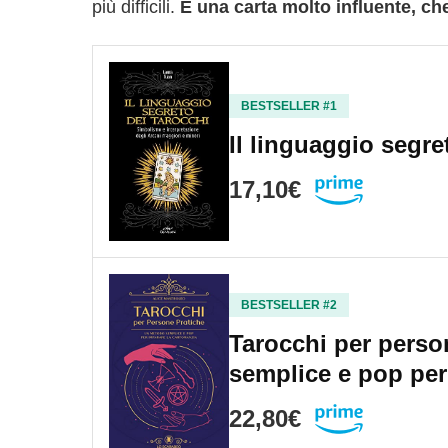
più difficili.
È una carta molto influente, ch
BESTSELLER #1
Il linguaggio segre
17,10€
BESTSELLER #2
Tarocchi per perso
semplice e pop pe
22,80€