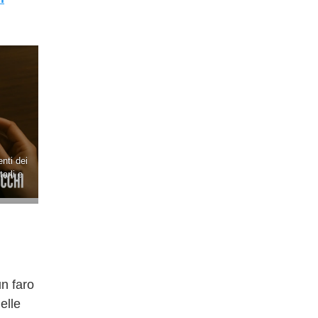
nti dei
arli e
n faro
elle