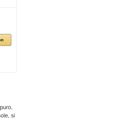
on
puro,
ole, si