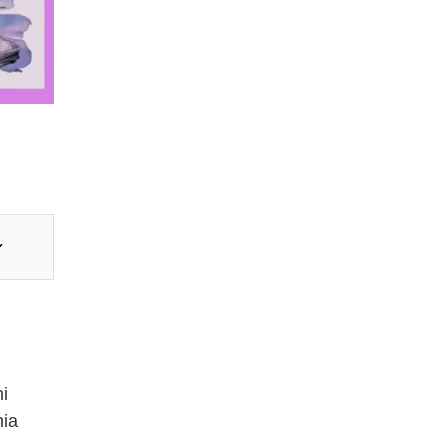
i
nia