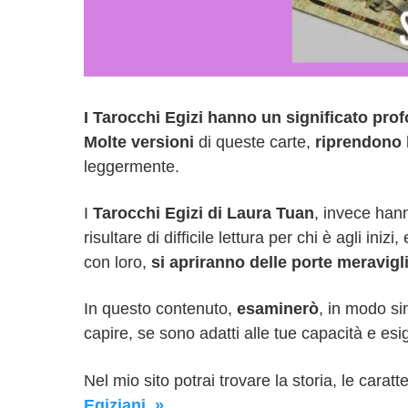
I Tarocchi Egizi hanno un significato pro
Molte versioni
di queste carte,
riprendono l
leggermente.
I
Tarocchi Egizi di Laura Tuan
, invece han
risultare di difficile lettura per chi è agli in
con loro,
si apriranno delle porte meravigl
In questo contenuto,
esaminerò
, in modo si
capire, se sono adatti alle tue capacità e e
Nel mio sito potrai trovare la storia, le caratt
Egiziani. »