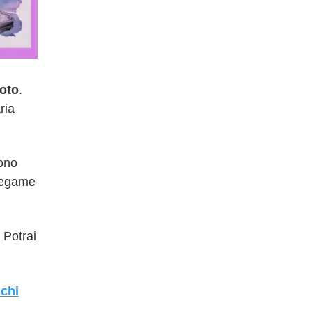
noto
.
aria
sono
 legame
. Potrai
chi