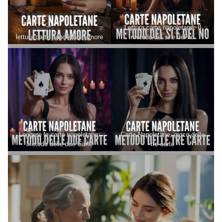
Lettura carte napoletane: Il
lettura carte napoletane amore
metodo del si e del no
Leggere le carte napoletane:
Carte Napoletane, gioco delle
Metodo delle due Carte
tre carte