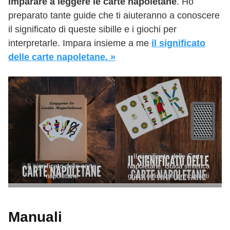
imparare a leggere le carte napoletane
. Ho
preparato tante guide che ti aiuteranno a conoscere
il significato di queste sibille e i giochi per
interpretarle. Impara insieme a me
il significato
delle carte napoletane. »
Il significato delle Carte
Il significato delle carte
Napoletane. Guida sintetica
napoletane
gratis online per principianti
Manuali